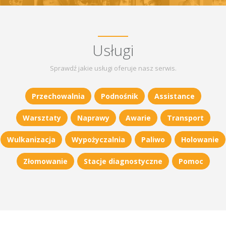
Usługi
Sprawdź jakie usługi oferuje nasz serwis.
Przechowalnia
Podnośnik
Assistance
Warsztaty
Naprawy
Awarie
Transport
Wulkanizacja
Wypożyczalnia
Paliwo
Holowanie
Złomowanie
Stacje diagnostyczne
Pomoc