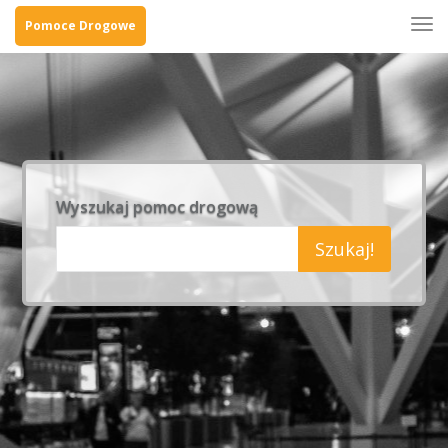
Tog
Pomoce Drogowe
navi
Wyszukaj pomoc drogową
Szukaj!